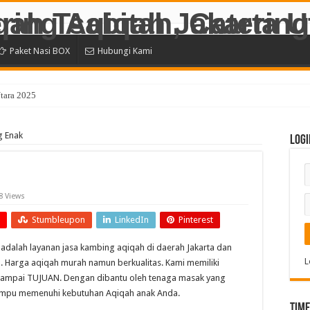
Paket Nasi BOX
Hubungi Kami
Utara 2025
g Enak
Logi
8 Views
Stumbleupon
LinkedIn
Pinterest
 adalah layanan jasa kambing aqiqah di daerah Jakarta dan
L
). Harga aqiqah murah namun berkualitas. Kami memiliki
sampai TUJUAN. Dengan dibantu oleh tenaga masak yang
mpu memenuhi kebutuhan Aqiqah anak Anda.
Time