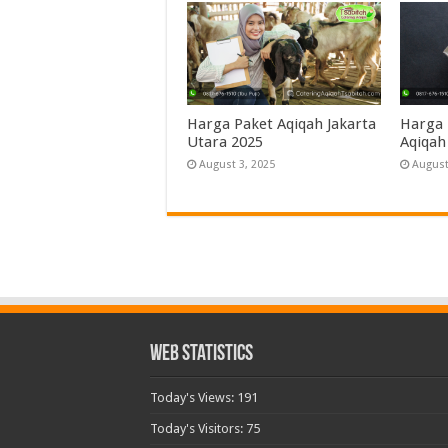
Harga Paket Aqiqah Jakarta
Harga 
Utara 2025
Aqiqah
August 3, 2025
August
Web Statistics
Today's Views:
191
Today's Visitors:
75