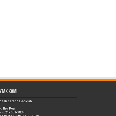
ntak Kami
bitah Catering Aqiqah
. Ibu Puji
p. (021) 651-3834