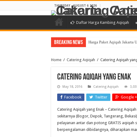
THURSDAY , AUGUST 6 2026
Daftar Harga Kambing Aqiqah
Breaking News
Harga Paket Aqiqah Jakarta 
Home
/
Catering Aqiqah
/
Catering Aqiqah yan
Catering Aqiqah yang Enak
May 18, 2016
Catering Aqiqah
3,03
Facebook
Twitter
Google +
Catering Aqiqah yang Enak – Catering Aqiqah
sekitarnya (Bogor, Depok, Tangerang, Bekasi
pelayanan antar dan potong GRATIS aqiqah 
berpengalaman dibidangnya, diharapkan ma