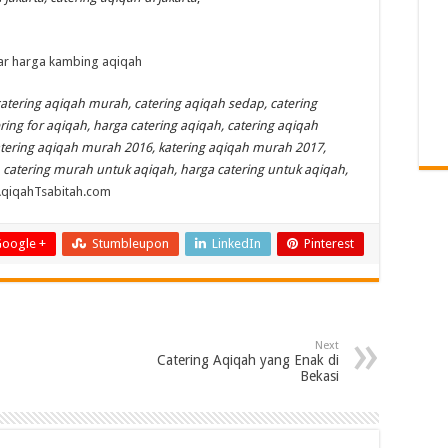
catering aqiqah murah, catering aqiqah sedap, catering
ring for aqiqah, harga catering aqiqah, catering aqiqah
tering aqiqah murah 2016, katering aqiqah murah 2017,
, catering murah untuk aqiqah, harga catering untuk aqiqah,
AqiqahTsabitah.com
oogle +
Stumbleupon
LinkedIn
Pinterest
Next
Catering Aqiqah yang Enak di
Bekasi