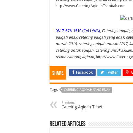
http://www.CateringAqiqahTsabitah.com
0817-676-1510 (CALL/WA)
,
Catering aqiqah, 
aqiqah enak, catering aqiqah yang enak, cate
murah 2016, catering aqiqah murah 2017, ka
catering untuk aqiqah, catering untuk akikah
usaha catering aqiqah
,
http://www.Catering
Facebook
Twitter
G
Share
Tags
CATERING AQIQAH YANG ENAK
Previous
Catering Aqiqah Tebet
Related Articles