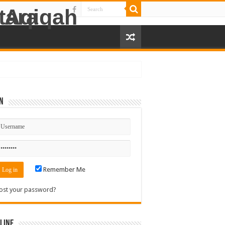
n
Remember Me
ost your password?
line