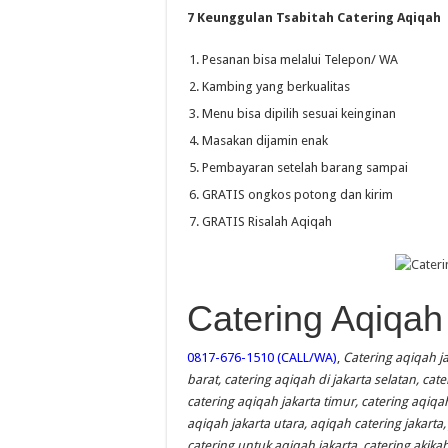
7 Keunggulan Tsabitah Catering Aqiqah
Pesanan bisa melalui Telepon/ WA
Kambing yang berkualitas
Menu bisa dipilih sesuai keinginan
Masakan dijamin enak
Pembayaran setelah barang sampai
GRATIS ongkos potong dan kirim
GRATIS Risalah Aqiqah
Catering Aqiqah
0817-676-1510 (CALL/WA)
,
Catering aqiqah ja
barat, catering aqiqah di jakarta selatan, cat
catering aqiqah jakarta timur, catering aqiqah
aqiqah jakarta utara, aqiqah catering jakarta,
catering untuk aqiqah jakarta, catering akikah