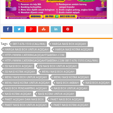
Tags
0817-676-1510 (CALL/WA)
HARGA NASI BOX AQIQAH
HARGA NASI BOX UNTUK AQIQAH
HARGA NASI KOTAK AQIQAH
HTTP://WWW.CATERINGAQIQAHTSABITAH.COM
HTTP://WWW.CATERINGAQIQAHTSABITAH.COM 0817-676-1510 (CALL/WA)
ISI NASI BOX AQIQAH
ISI NASI BOX UNTUK AQIQAH
ISI NASI KOTAK AQIQAH
MENU NASI BOX AQIQAH
MENU NASI BOX UNTUK AQIQAH
MENU NASI KOTAK AQIQAH
MENU NASI KOTAK UNTUK AQIQAH
NASI BOX AKIKAH
NASI BOX AQIQAH
NASI BOX PENDAMPING AQIQAH
NASI BOX UNTUK AQIQAH
NASI KOTAK AQIQAH
NASI KOTAK UNTUK AQIQAH
PAKET AQIQAH DAN NASI BOX
PAKET NASI BOX AQIQAH
PAKET NASI BOX UNTUK AQIQAH
PAKET NASI KOTAK AQIQAH