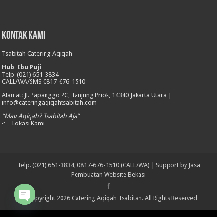
Kontak Kami
Tsabitah Catering Aqiqah
Hub. Ibu Puji
Telp. (021) 651-3834
CALL/WA/SMS 0817-676-1510
Alamat: Jl. Papanggo 2C, Tanjung Priok, 14340 Jakarta Utara |
info@cateringaqiqahtsabitah.com
“Mau Aqiqah? Tsabitah Aja”
<-- Lokasi Kami
Telp. (021) 651-3834, 0817-676-1510 (CALL/WA) | Support by
Jasa
Pembuatan Website Bekasi
© Copyright 2026 Catering Aqiqah Tsabitah. All Rights Reserved
Open
chaty