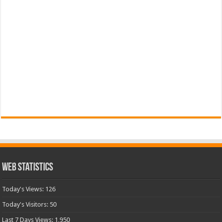
Web Statistics
Today's Views:
126
Today's Visitors:
50
Last 7 Days Views:
1,950