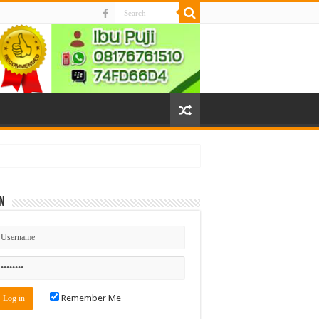
n
Remember Me