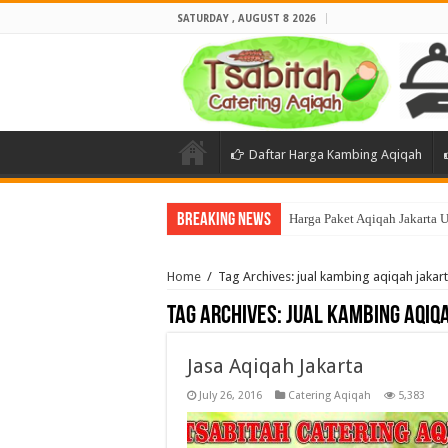
SATURDAY , AUGUST 8 2026
Daftar Harga Kambing Aqiqah
Breaking News
Harga Paket Aqiqah Jakarta 
Home
/
Tag Archives: jual kambing aqiqah jakart
Tag Archives:
jual kambing aqiq
Jasa Aqiqah Jakarta
July 26, 2016
Catering Aqiqah
5,383