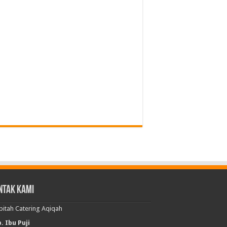
ntak Kami
bitah Catering Aqiqah
. Ibu Puji