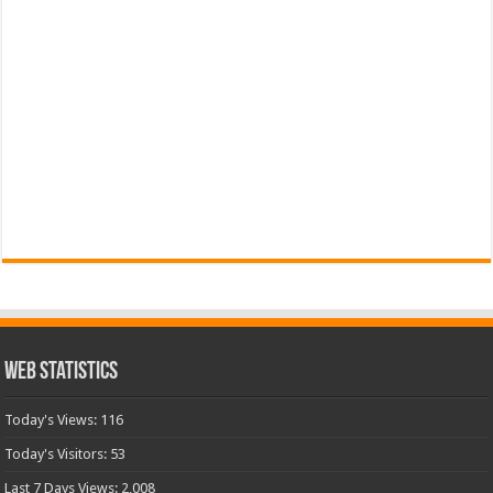
Web Statistics
Today's Views:
116
Today's Visitors:
53
Last 7 Days Views:
2,008